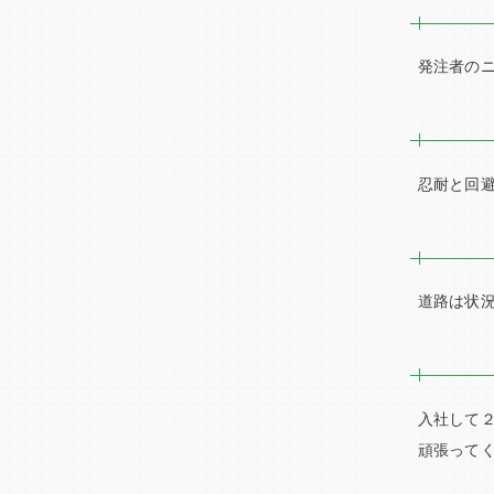
発注者のニーズに沿っ
忍耐と回避術、
道路は状況に合わせ調整が
入社して２～３年後、多
頑張ってくださ